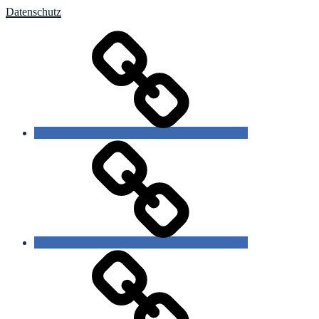
Datenschutz
slow
poetry
gezeichnete
Sprache
starre
Bildsprache