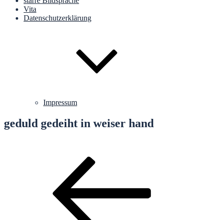
starre Bildsprache
Vita
Datenschutzerklärung
Impressum
geduld gedeiht in weiser hand
Beitragsnavigation
Vorheriger
Beitrag