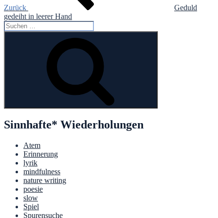
Zurück
Geduld
gedeiht in leerer Hand
Suche
nach:
Suchen
Sinnhafte* Wiederholungen
Atem
Erinnerung
lyrik
mindfulness
nature writing
poesie
slow
Spiel
Spurensuche