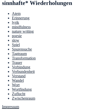
sinnhafte* Wiederholungen
Atem
Erinnerung
lyrik
mindfulness
nature writing
poesie
slow
Spiel
Spurensuche
Tagtraum
Transformation
Trauer
Verbindung
Verbundenheit
Verstand
Wandel
Wort
Wortfindung
Zuflucht
Zwischenraum
Impressum