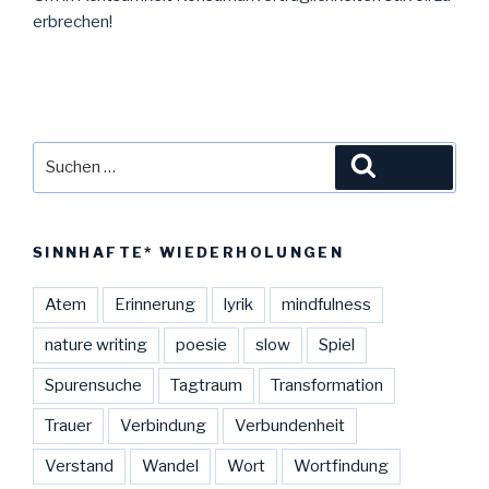
erbrechen!
Suche
Suchen
nach:
SINNHAFTE* WIEDERHOLUNGEN
Atem
Erinnerung
lyrik
mindfulness
nature writing
poesie
slow
Spiel
Spurensuche
Tagtraum
Transformation
Trauer
Verbindung
Verbundenheit
Verstand
Wandel
Wort
Wortfindung