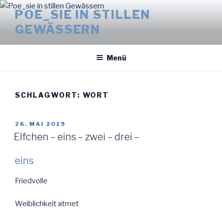
Zum
POE_SIE IN STILLEN
Inhalt
GEWÄSSERN
springen
Menü
SCHLAGWORT:
WORT
VERÖFFENTLICHT
26. MAI 2019
AM
Elfchen – eins – zwei – drei –
eins
Friedvolle
Weiblichkeit atmet