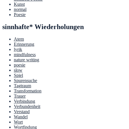
Kunst
normal
Poesie
sinnhafte* Wiederholungen
Atem
Erinnerung
lyrik
mindfulness
nature writing
poesie
slow
Spiel
Spurensuche
Tagtraum
Transformation
Trauer
Verbindung
Verbundenheit
Verstand
Wandel
Wort
Wortfindung