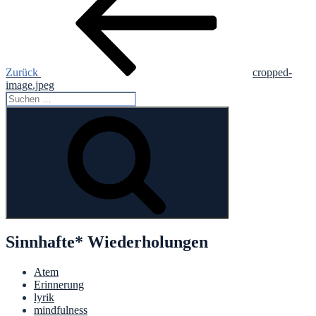
Zurück
cropped-
image.jpeg
Suche
nach:
Suchen
Sinnhafte* Wiederholungen
Atem
Erinnerung
lyrik
mindfulness