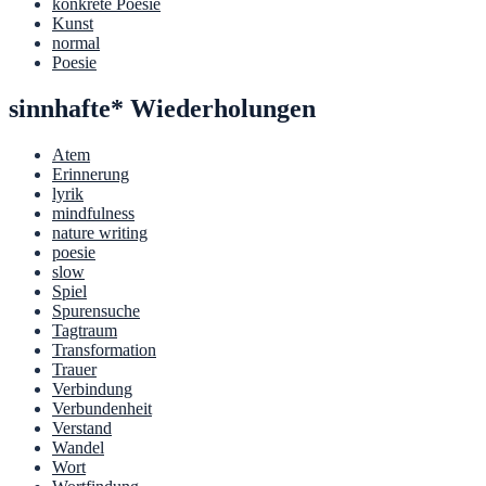
konkrete Poesie
Kunst
normal
Poesie
sinnhafte* Wiederholungen
Atem
Erinnerung
lyrik
mindfulness
nature writing
poesie
slow
Spiel
Spurensuche
Tagtraum
Transformation
Trauer
Verbindung
Verbundenheit
Verstand
Wandel
Wort