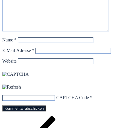
Name
*
E-Mail-Adresse
*
Website
CAPTCHA Code
*
Beitragsnavigation
Vorheriger
Beitrag