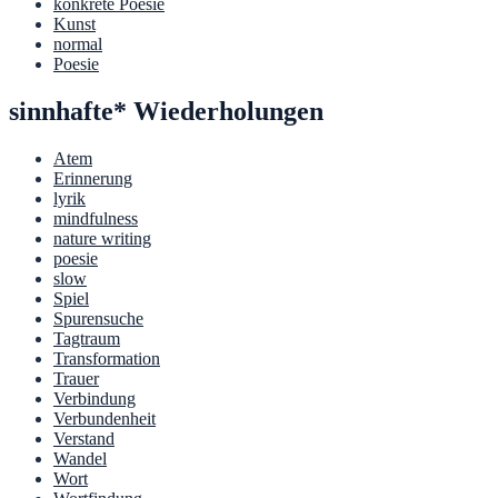
konkrete Poesie
Kunst
normal
Poesie
sinnhafte* Wiederholungen
Atem
Erinnerung
lyrik
mindfulness
nature writing
poesie
slow
Spiel
Spurensuche
Tagtraum
Transformation
Trauer
Verbindung
Verbundenheit
Verstand
Wandel
Wort