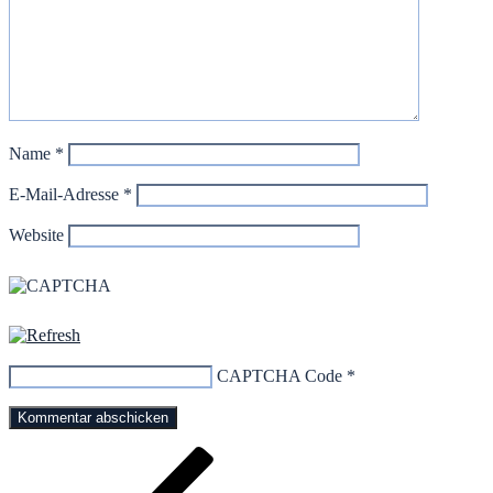
Name
*
E-Mail-Adresse
*
Website
CAPTCHA Code
*
Beitragsnavigation
Vorheriger
Beitrag