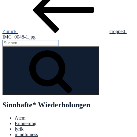
Zurück
cropped-
IMG_0048-1.jpg
Suche
nach:
Suchen
Sinnhafte* Wiederholungen
Atem
Erinnerung
lyrik
mindfulness