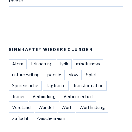
Poesie
SINNHAFTE* WIEDERHOLUNGEN
Atem
Erinnerung
lyrik
mindfulness
nature writing
poesie
slow
Spiel
Spurensuche
Tagtraum
Transformation
Trauer
Verbindung
Verbundenheit
Verstand
Wandel
Wort
Wortfindung
Zuflucht
Zwischenraum