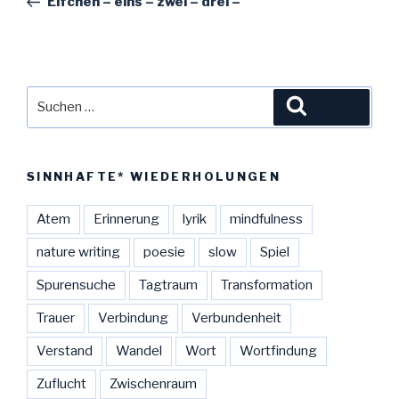
Elfchen – eins – zwei – drei –
Suche
Suchen
nach:
SINNHAFTE* WIEDERHOLUNGEN
Atem
Erinnerung
lyrik
mindfulness
nature writing
poesie
slow
Spiel
Spurensuche
Tagtraum
Transformation
Trauer
Verbindung
Verbundenheit
Verstand
Wandel
Wort
Wortfindung
Zuflucht
Zwischenraum