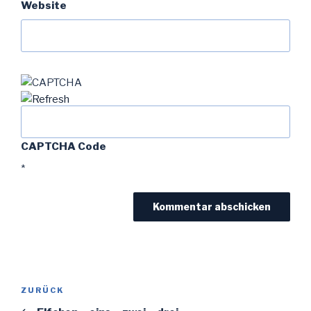
Website
CAPTCHA Code
*
Beitragsnavigation
Vorheriger
ZURÜCK
Beitrag