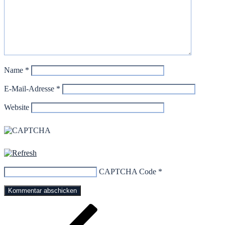
Name
*
E-Mail-Adresse
*
Website
CAPTCHA Code
*
Beitragsnavigation
Vorheriger
Beitrag