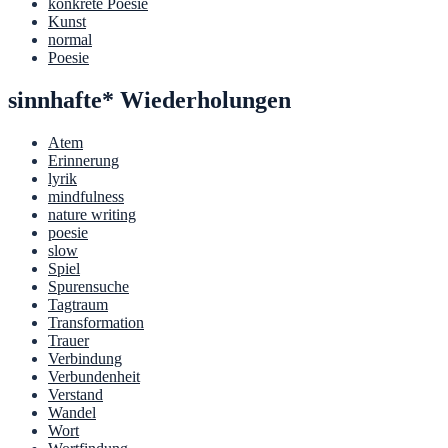
konkrete Poesie
Kunst
normal
Poesie
sinnhafte* Wiederholungen
Atem
Erinnerung
lyrik
mindfulness
nature writing
poesie
slow
Spiel
Spurensuche
Tagtraum
Transformation
Trauer
Verbindung
Verbundenheit
Verstand
Wandel
Wort