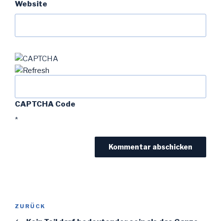
Website
CAPTCHA Code
*
Beitragsnavigation
Vorheriger
ZURÜCK
Beitrag