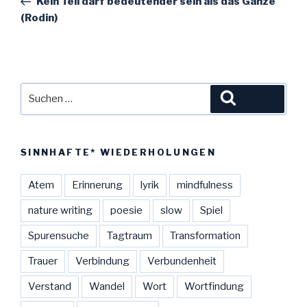
Kein Teil darf bedeutender sein als das Ganze
(Rodin)
Suche
Suchen
nach:
SINNHAFTE* WIEDERHOLUNGEN
Atem
Erinnerung
lyrik
mindfulness
nature writing
poesie
slow
Spiel
Spurensuche
Tagtraum
Transformation
Trauer
Verbindung
Verbundenheit
Verstand
Wandel
Wort
Wortfindung