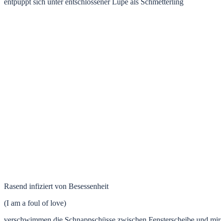
entpuppt sich unter entschlossener Lupe als Schmetterling
Rasend infiziert von Besessenheit
(I am a foul of love)
verschwimmen die Schnappschüsse zwischen Fensterscheibe und mir