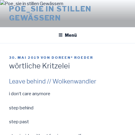
Zum
POE_SIE IN STILLEN
Inhalt
GEWÄSSERN
springen
Menü
VERÖFFENTLICHT
30. MAI 2019
VON
DOREEN* ROEDER
AM
wörtliche Kritzelei
Leave behind // Wolkenwandler
i don‘t care anymore
step behind
step past