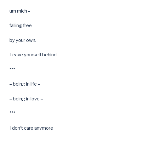
um mich –
falling free
by your own.
Leave yourself behind
***
– being in life –
– being in love –
***
I don‘t care anymore