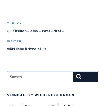
Beitragsnavigation
Vorheriger
ZURÜCK
Beitrag
Elfchen – eins – zwei – drei –
Nächster
WEITER
Beitrag
wörtliche Kritzelei
Suche
Suchen
nach:
SINNHAFTE* WIEDERHOLUNGEN