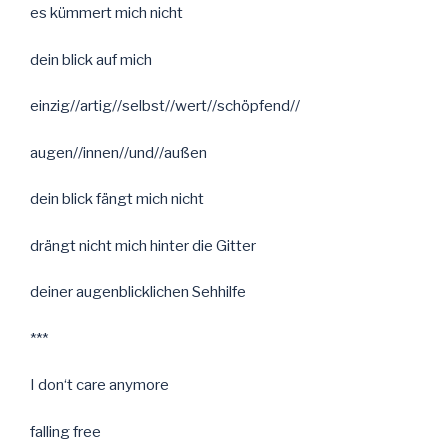
es kümmert mich nicht
dein blick auf mich
einzig//artig//selbst//wert//schöpfend//
augen//innen//und//außen
dein blick fängt mich nicht
drängt nicht mich hinter die Gitter
deiner augenblicklichen Sehhilfe
***
I don‘t care anymore
falling free