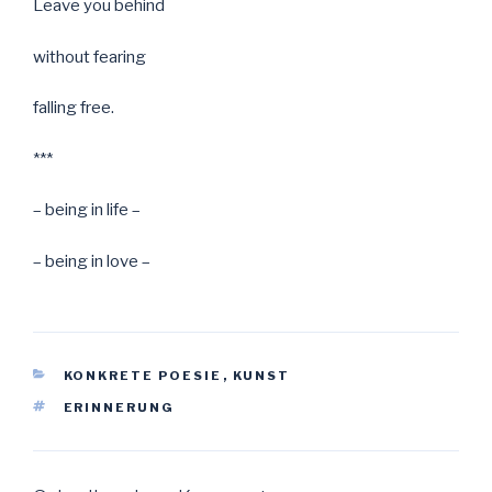
Leave you behind
without fearing
falling free.
***
– being in life –
– being in love –
KATEGORIEN
KONKRETE POESIE
,
KUNST
SCHLAGWÖRTER
ERINNERUNG