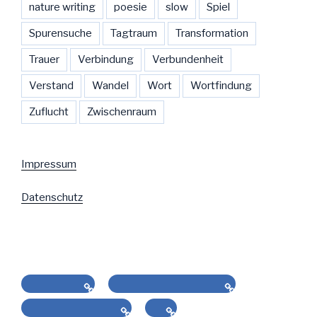
nature writing
poesie
slow
Spiel
Spurensuche
Tagtraum
Transformation
Trauer
Verbindung
Verbundenheit
Verstand
Wandel
Wort
Wortfindung
Zuflucht
Zwischenraum
Impressum
Datenschutz
slow poetry
gezeichnete Sprache
starre Bildsprache
Vita