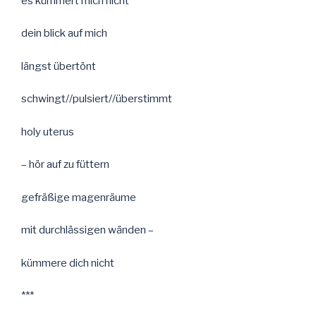
es kümmert mich nicht
dein blick auf mich
längst übertönt
schwingt//pulsiert//überstimmt
holy uterus
– hör auf zu füttern
gefräßige magenräume
mit durchlässigen wänden –
kümmere dich nicht
***