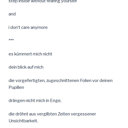
step inside without fearing yourself
and
i don‘t care anymore
***
es kümmert mich nicht
dein blick auf mich
die vorgefertigten, zugeschnittenen Folien vor deinen
Pupillen
drängen nicht mich in Enge,
die dröhnt aus vergilbten Zeiten vergessener
Unsichtbarkeit.